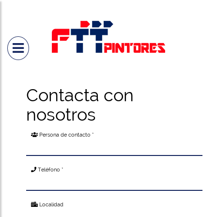
SOBRE
PINTURA
PIN
NOSOTROS
EN
PAR
GENERAL
Contacta con
PINTURA
INDUSTRIAL
nosotros
EMPRESAS
Persona de contacto *
PINTURA
PARA
Teléfono *
PATRIMONIO
Localidad